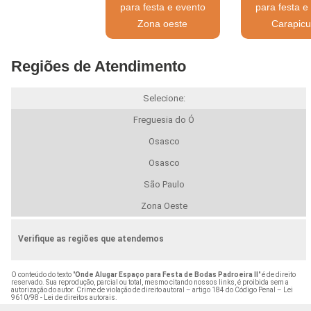
para festa e evento
para festa e
Zona oeste
Carapicu
Regiões de Atendimento
Selecione:
Freguesia do Ó
Osasco
Osasco
São Paulo
Zona Oeste
Verifique as regiões que atendemos
O conteúdo do texto "
Onde Alugar Espaço para Festa de Bodas Padroeira II
" é de direito
reservado. Sua reprodução, parcial ou total, mesmo citando nossos links, é proibida sem a
autorização do autor. Crime de violação de direito autoral – artigo 184 do Código Penal –
Lei
9610/98 - Lei de direitos autorais
.