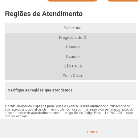
Regiões de Atendimento
Selecione:
Freguesia do Ó
Osasco
Osasco
São Paulo
Zona Oeste
Verifique as regiões que atendemos
O conteúdo do texto "
Espaços para Festa e Evento Helena Maria
" é de direito reservado.
Sua reprodução, parcial ou total, mesmo citando nossos links, é proibida sem a autorização do
autor. Crime de violação de direito autoral – artigo 184 do Código Penal –
Lei 9610/98 - Lei de
direitos autorais
.
Home