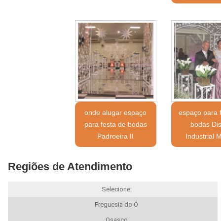
onde alugar espaço
espaço para 
para festa de bodas
bodas Dist
Padroeira II
Industrial 
Regiões de Atendimento
Selecione:
Freguesia do Ó
Osasco