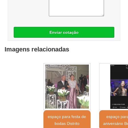
Enviar cotação
Imagens relacionadas
espaço para festa de
espaço para
bodas Distrito
aniversário Be