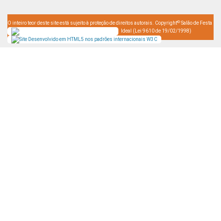
©
O inteiro teor deste site está sujeito à proteção de direitos autorais. Copyright
Salão de Festa
Ideal (Lei 9610 de 19/02/1998)