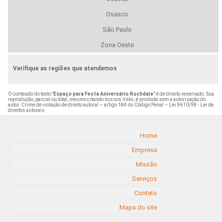
Osasco
São Paulo
Zona Oeste
Verifique as regiões que atendemos
O conteúdo do texto "
Espaço para Festa Aniversário Rochdale
" é de direito reservado. Sua
reprodução, parcial ou total, mesmo citando nossos links, é proibida sem a autorização do
autor. Crime de violação de direito autoral – artigo 184 do Código Penal –
Lei 9610/98 - Lei de
direitos autorais
.
Home
Empresa
Missão
Serviços
Contato
Mapa do site