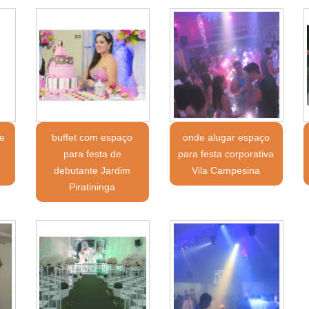
e
buffet com espaço
onde alugar espaço
para festa de
para festa corporativa
debutante Jardim
Vila Campesina
Piratininga