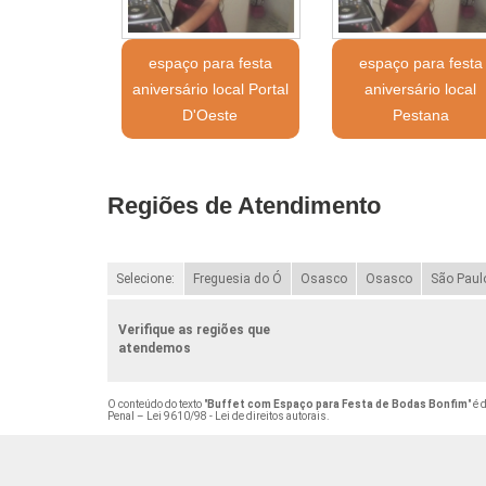
espaço para festa
espaço para festa
aniversário local Portal
aniversário local
D'Oeste
Pestana
Regiões de Atendimento
Selecione:
Freguesia do Ó
Osasco
Osasco
São Paul
Verifique as regiões que
atendemos
O conteúdo do texto "
Buffet com Espaço para Festa de Bodas Bonfim
" é
Penal –
Lei 9610/98 - Lei de direitos autorais
.