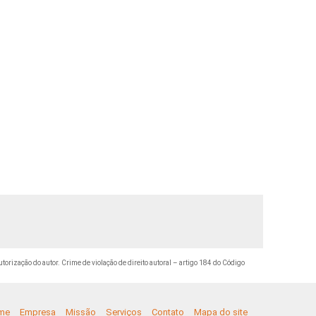
utorização do autor. Crime de violação de direito autoral – artigo 184 do Código
me
Empresa
Missão
Serviços
Contato
Mapa do site