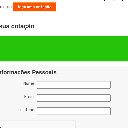
ara
,
ou
faça uma cotação
sua cotação
nformações Pessoais
Nome:
Email:
Telefone: