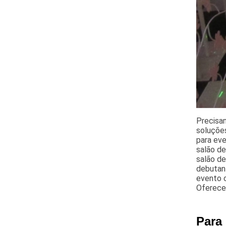
Precisa
soluções
para eve
salão d
salão de
debutant
evento c
Oferece
Para