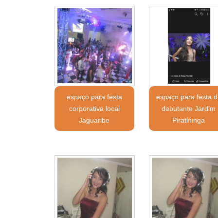
espaço para festa
espaço para festa d
corporativa local
debutante Jardim
Jaguaribe
Piratininga