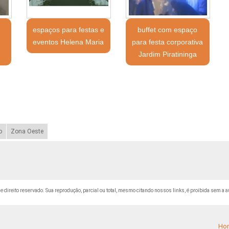
espaços para festas e
buffet com espaço
eventos Helena Maria
para festa corporativa
Jardim Piratininga
o
Zona Oeste
 de direito reservado. Sua reprodução, parcial ou total, mesmo citando nossos links, é proibida sem a a
Ho