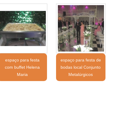
espaço para festa
espaço para festa de
com buffet Helena
bodas local Conjunto
Maria
Metalúrgicos