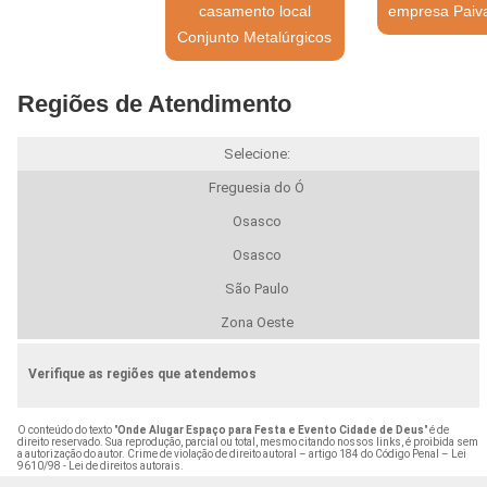
casamento local
empresa Paiv
Conjunto Metalúrgicos
Regiões de Atendimento
Selecione:
Freguesia do Ó
Osasco
Osasco
São Paulo
Zona Oeste
Verifique as regiões que atendemos
O conteúdo do texto "
Onde Alugar Espaço para Festa e Evento Cidade de Deus
" é de
direito reservado. Sua reprodução, parcial ou total, mesmo citando nossos links, é proibida sem
a autorização do autor. Crime de violação de direito autoral – artigo 184 do Código Penal –
Lei
9610/98 - Lei de direitos autorais
.