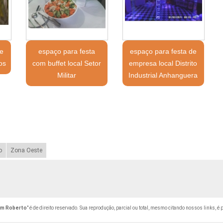
e
espaço para festa
espaço para festa de
os
com buffet local Setor
empresa local Distrito
Militar
Industrial Anhanguera
o
Zona Oeste
dim Roberto
" é de direito reservado. Sua reprodução, parcial ou total, mesmo citando nossos links, é 