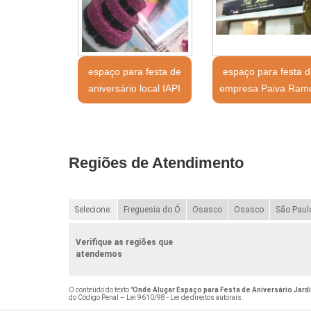
espaço para festa de
espaço para festa d
aniversário local IAPI
empresa Paiva Ram
Regiões de Atendimento
Selecione:
Freguesia do Ó
Osasco
Osasco
São Paul
Verifique as regiões que
atendemos
O conteúdo do texto "
Onde Alugar Espaço para Festa de Aniversário Jar
do Código Penal –
Lei 9610/98 - Lei de direitos autorais
.