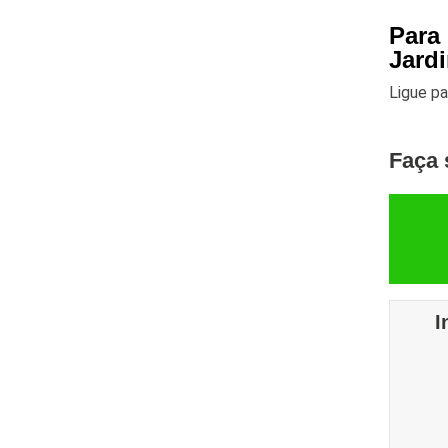
Para
Jard
Ligue p
Faça 
I