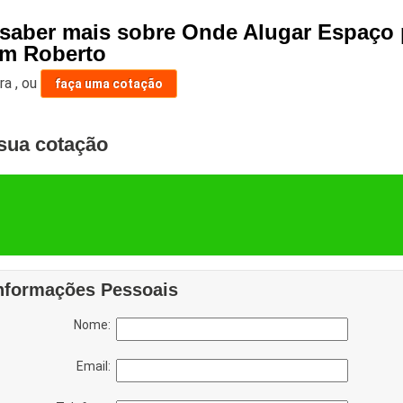
 saber mais sobre Onde Alugar Espaço p
im Roberto
ara
,
ou
faça uma cotação
sua cotação
nformações Pessoais
Nome:
Email: