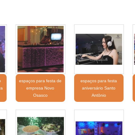
o
espaços para festa de
espaços para festa
va
empresa Novo
aniversário Santo
Osasco
Antônio