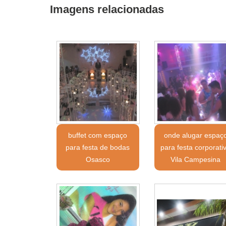
Imagens relacionadas
buffet com espaço
onde alugar espaç
para festa de bodas
para festa corporati
Osasco
Vila Campesina