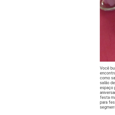
Você bus
encontr
como sal
salão de
espaço 
aniversa
festa ma
para fes
segment