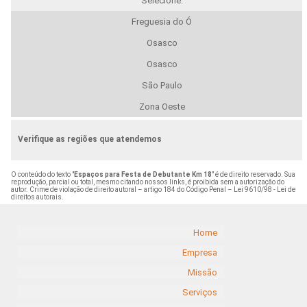
Selecione:
Freguesia do Ó
Osasco
Osasco
São Paulo
Zona Oeste
Verifique as regiões que atendemos
O conteúdo do texto "
Espaços para Festa de Debutante Km 18
" é de direito reservado. Sua
reprodução, parcial ou total, mesmo citando nossos links, é proibida sem a autorização do
autor. Crime de violação de direito autoral – artigo 184 do Código Penal –
Lei 9610/98 - Lei de
direitos autorais
.
Home
Empresa
Missão
Serviços