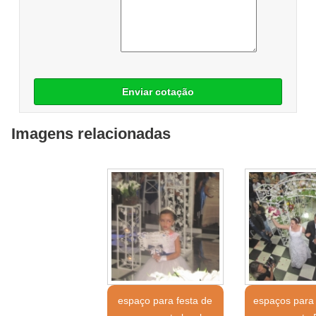
Enviar cotação
Imagens relacionadas
espaço para festa de
espaços para 