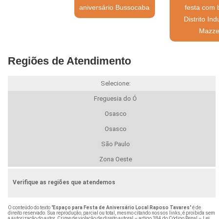
aniversário Bussocaba
festa com 
Distrito Ind
Mazze
Regiões de Atendimento
Selecione:
Freguesia do Ó
Osasco
Osasco
São Paulo
Zona Oeste
Verifique as regiões que atendemos
O conteúdo do texto "
Espaço para Festa de Aniversário Local Raposo Tavares
" é de
direito reservado. Sua reprodução, parcial ou total, mesmo citando nossos links, é proibida sem
a autorização do autor. Crime de violação de direito autoral – artigo 184 do Código Penal –
Lei