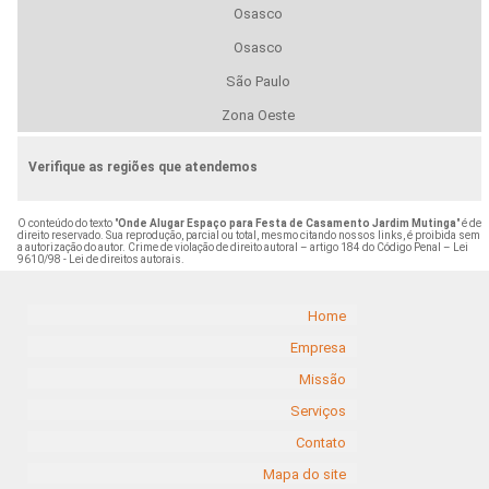
Osasco
Osasco
São Paulo
Zona Oeste
Verifique as regiões que atendemos
O conteúdo do texto "
Onde Alugar Espaço para Festa de Casamento Jardim Mutinga
" é de
direito reservado. Sua reprodução, parcial ou total, mesmo citando nossos links, é proibida sem
a autorização do autor. Crime de violação de direito autoral – artigo 184 do Código Penal –
Lei
9610/98 - Lei de direitos autorais
.
Home
Empresa
Missão
Serviços
Contato
Mapa do site