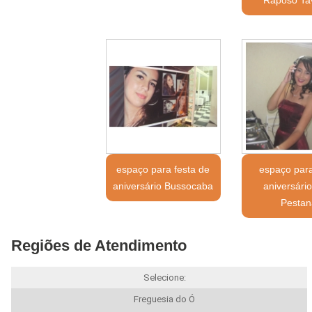
Raposo Ta
espaço para festa de
espaço para
aniversário Bussocaba
aniversário
Pestan
Regiões de Atendimento
Selecione:
Freguesia do Ó