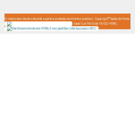
©
O inteiro teor deste site está sujeito à proteção de direitos autorais. Copyright
Salão de Festa
Ideal (Lei 9610 de 19/02/1998)