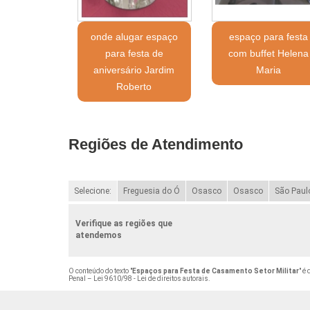
onde alugar espaço
espaço para festa
para festa de
com buffet Helena
aniversário Jardim
Maria
Roberto
Regiões de Atendimento
Selecione:
Freguesia do Ó
Osasco
Osasco
São Paul
Verifique as regiões que
atendemos
O conteúdo do texto "
Espaços para Festa de Casamento Setor Militar
" é
Penal –
Lei 9610/98 - Lei de direitos autorais
.