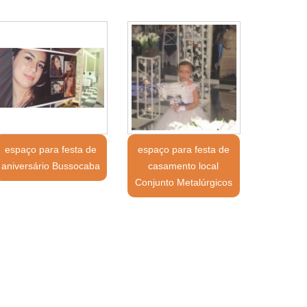
espaço para festa de
espaço para festa de
aniversário Bussocaba
casamento local
Conjunto Metalúrgicos