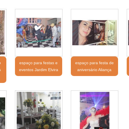
o
espaço para festas e
espaço para festa de
s
eventos Jardim Elvira
aniversário Aliança