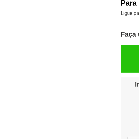
Para
Ligue p
Faça 
I