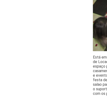
Está em 
de Locaç
espaço p
casamen
e evento
festa de
salao pa
o supor
com os p