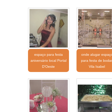
espaço para festa
onde alugar espaç
aniversário local Portal
para festa de boda
D'Oeste
Vila Isabel