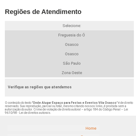
Regiões de Atendimento
Selecione:
Freguesia do Ó
Osasco
Osasco
São Paulo
Zona Oeste
Verifique as regiões que atendemos
O conteúdo do texto "
Onde Alugar Espaço para Festas e Eventos Vila Osasco
" é de direito
reservado. Sua reprodução, parcial ou total, mesmo citando nossos links, é proibida sem a
autorização do autor. Crime de violação de direito autoral – artigo 184 do Código Penal –
Lei
9610/98 - Lei de direitos autorais
.
Home