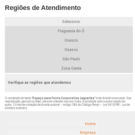
Regiões de Atendimento
Selecione:
Freguesia do Ó
Osasco
Osasco
São Paulo
Zona Oeste
Verifique as regiões que atendemos
O conteúdo do texto "
Espaço para Festa Corporativa Jaguaribe
" é de direito reservado. Sua
reprodução, parcial ou total, mesmo citando nossos links, é proibida sem a autorização do
autor. Crime de violação de direito autoral – artigo 184 do Código Penal –
Lei 9610/98 - Lei de
direitos autorais
.
Home
Empresa