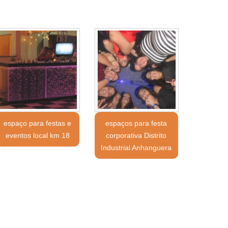
espaço para festas e
espaços para festa
eventos local km 18
corporativa Distrito
Industrial Anhanguera