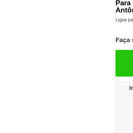
Para
Antô
Ligue p
Faça 
I