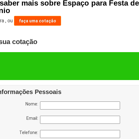
 saber mais sobre Espaço para Festa d
nio
ara
,
ou
faça uma cotação
sua cotação
nformações Pessoais
Nome:
Email:
Telefone: