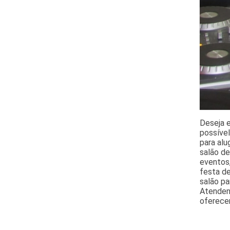
Deseja 
possível
para alu
salão d
eventos,
festa de
salão pa
Atendend
oferece