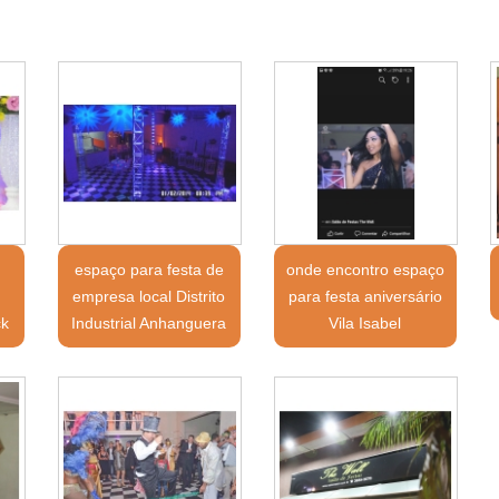
espaço para festa de
onde encontro espaço
empresa local Distrito
para festa aniversário
ck
Industrial Anhanguera
Vila Isabel