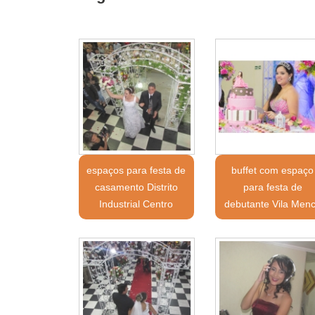
espaços para festa de
buffet com espaço
casamento Distrito
para festa de
Industrial Centro
debutante Vila Men