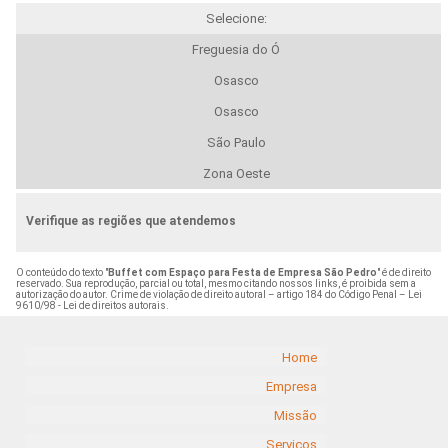
Selecione:
Freguesia do Ó
Osasco
Osasco
São Paulo
Zona Oeste
Verifique as regiões que atendemos
O conteúdo do texto "
Buffet com Espaço para Festa de Empresa São Pedro
" é de direito
reservado. Sua reprodução, parcial ou total, mesmo citando nossos links, é proibida sem a
autorização do autor. Crime de violação de direito autoral – artigo 184 do Código Penal –
Lei
9610/98 - Lei de direitos autorais
.
Home
Empresa
Missão
Serviços