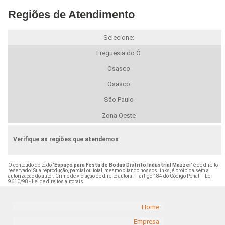
Regiões de Atendimento
Selecione:
Freguesia do Ó
Osasco
Osasco
São Paulo
Zona Oeste
Verifique as regiões que atendemos
O conteúdo do texto "
Espaço para Festa de Bodas Distrito Industrial Mazzei
" é de direito
reservado. Sua reprodução, parcial ou total, mesmo citando nossos links, é proibida sem a
autorização do autor. Crime de violação de direito autoral – artigo 184 do Código Penal –
Lei
9610/98 - Lei de direitos autorais
.
Home
Empresa