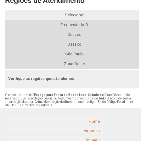
Regiões de Atendimento
Selecione:
Freguesia do Ó
Osasco
Osasco
São Paulo
Zona Oeste
Verifique as regiões que atendemos
O conteúdo do texto "
Espaço para Festa de Bodas Local Cidade de Deus
" é de direito
reservado. Sua reprodução, parcial ou total, mesmo citando nossos links, é proibida sem a
autorização do autor. Crime de violação de direito autoral – artigo 184 do Código Penal –
Lei
9610/98 - Lei de direitos autorais
.
Home
Empresa
Missão