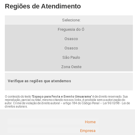
Regiões de Atendimento
Selecione:
Freguesia do Ó
Osasco
Osasco
São Paulo
Zona Oeste
Verifique as regiões que atendemos
O conteúdo do texto "
Espaço para Festa e Evento Umuarama
" é de direito reservado. Sua
reprodução, parcial ou total, mesmo citando nossos links, é proibida sem a autorização do
autor. Crime de violação de direito autoral – artigo 184 do Código Penal –
Lei 9610/98 - Lei de
direitos autorais
.
Home
Empresa