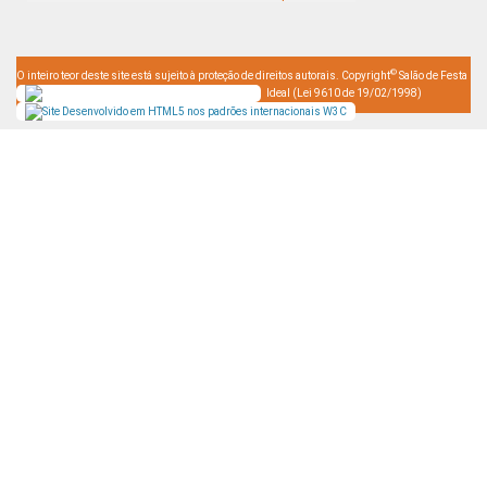
©
O inteiro teor deste site está sujeito à proteção de direitos autorais. Copyright
Salão de Festa
Ideal (Lei 9610 de 19/02/1998)