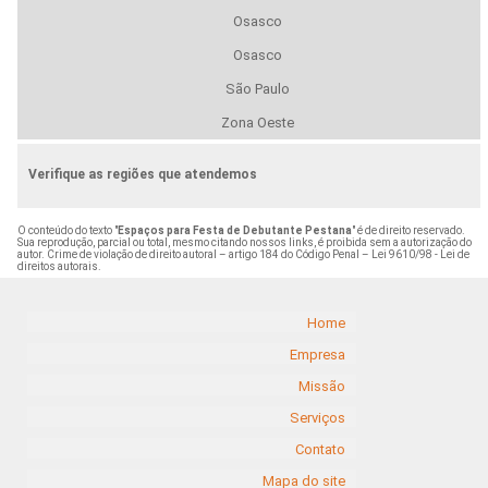
Osasco
Osasco
São Paulo
Zona Oeste
Verifique as regiões que atendemos
O conteúdo do texto "
Espaços para Festa de Debutante Pestana
" é de direito reservado.
Sua reprodução, parcial ou total, mesmo citando nossos links, é proibida sem a autorização do
autor. Crime de violação de direito autoral – artigo 184 do Código Penal –
Lei 9610/98 - Lei de
direitos autorais
.
Home
Empresa
Missão
Serviços
Contato
Mapa do site