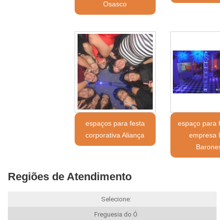
Osasco
espaços para festa
espaço para 
corporativa Aliança
empresa l
Barone
Regiões de Atendimento
Selecione:
Freguesia do Ó