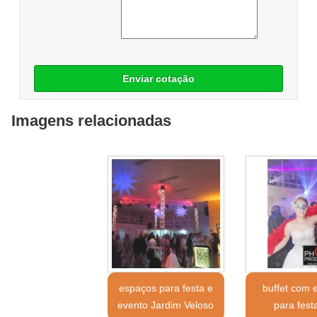
Enviar cotação
Imagens relacionadas
espaços para festa e
buffet com 
evento Jardim Veloso
para fest