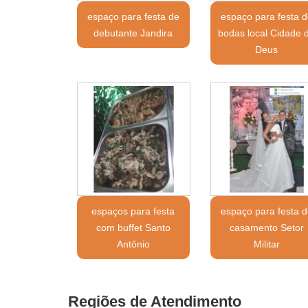
espaço para festa de
espaço para festa d
debutante Jandira
bodas local Cidade 
Deus
espaços para festa
espaço para festa d
com buffet Santo
casamento Setor
Antônio
Militar
Regiões de Atendimento