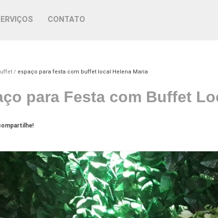
SERVIÇOS
CONTATO
uffet
espaço para festa com buffet local Helena Maria
ço para Festa com Buffet Lo
ompartilhe!