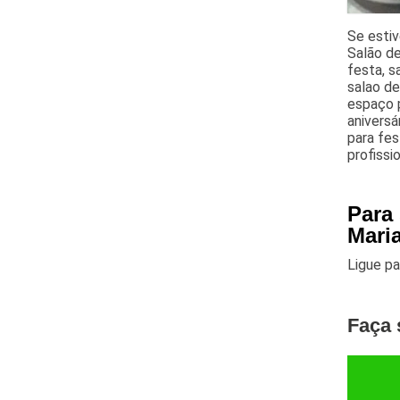
Se estiv
Salão de
festa, s
salao de
espaço p
aniversá
para fes
profiss
Para
Mari
Ligue p
Faça 