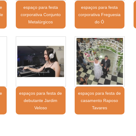
e
espaço para festa
espaços para festa
de
corporativa Conjunto
corporativa Freguesia
Metalúrgicos
do Ó
e
espaços para festa de
espaços para festa de
debutante Jardim
casamento Raposo
Veloso
Tavares