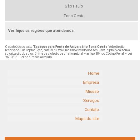
São Paulo
Zona Oeste
Verifique as regiões que atendemos
O conteúdo do texto "
Espaços para Festa de Aniversário Zona Oeste
" é de direito
reservado. Sua reprodução, parcial ou total, mesmo citando nossos links, é proibida sem a
autorização do autor. Crime de violação de direito autoral – artigo 184 do Código Penal –
Lei
9610/98 - Lei de direitos autorais
.
Home
Empresa
Missão
Serviços
Contato
Mapa do site