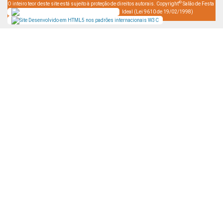
©
O inteiro teor deste site está sujeito à proteção de direitos autorais. Copyright
Salão de Festa
Ideal (Lei 9610 de 19/02/1998)