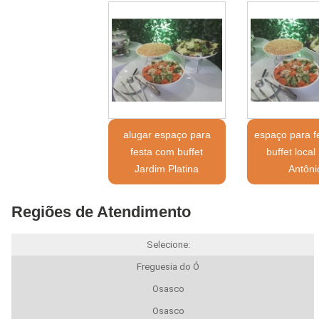
alugar espaço para
espaço para f
festa com buffet
buffet local
Jardim Platina
Antôni
Regiões de Atendimento
Selecione:
Freguesia do Ó
Osasco
Osasco