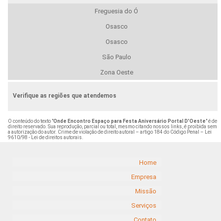
Freguesia do Ó
Osasco
Osasco
São Paulo
Zona Oeste
Verifique as regiões que atendemos
O conteúdo do texto "
Onde Encontro Espaço para Festa Aniversário Portal D'Oeste
" é de
direito reservado. Sua reprodução, parcial ou total, mesmo citando nossos links, é proibida sem
a autorização do autor. Crime de violação de direito autoral – artigo 184 do Código Penal –
Lei
9610/98 - Lei de direitos autorais
.
Home
Empresa
Missão
Serviços
Contato