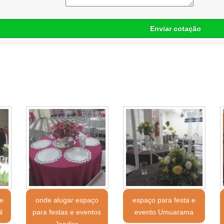
Enviar cotação
e
onde alugar espaço
espaço para festa e
l
para festas e eventos
evento Umuarama
Jandira