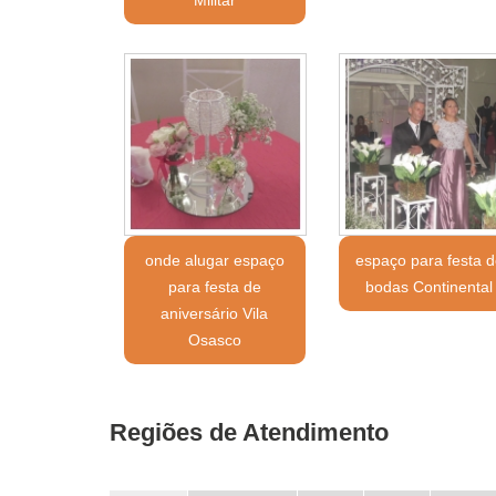
onde alugar espaço
espaço para festa d
para festa de
bodas Continental
aniversário Vila
Osasco
Regiões de Atendimento