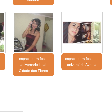
e
espaço para festa
espaço para festa de
aniversário local
aniversário Ayrosa
Cidade das Flores