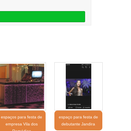
espaços para festa de
espaço para festa de
empresa Vila dos
debutante Jandira
Remédios