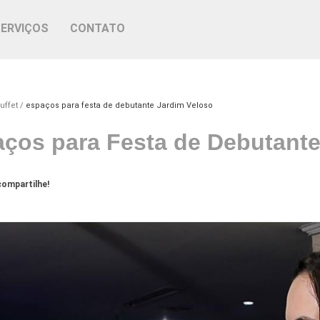
SERVIÇOS
CONTATO
uffet
espaços para festa de debutante Jardim Veloso
ços para Festa de Debutante
ompartilhe!