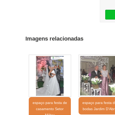
Imagens relacionadas
espaço para festa de
espaço para festa d
casamento Setor
bodas Jardim D'Abri
Militar