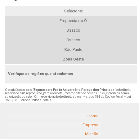
Selecione:
Freguesia do Ó
Osasco
Osasco
São Paulo
Zona Oeste
Verifique as regiões que atendemos
O conteúdo do texto "
Espaço para Festa Aniversário Parque dos Príncipes
" é de direito
reservado. Sua reprodução, parcial ou total, mesmo citando nossos links, é proibida sem a
autorização do autor. Crime de violação de direito autoral – artigo 184 do Código Penal –
Lei
9610/98 - Lei de direitos autorais
.
Home
Empresa
Missão