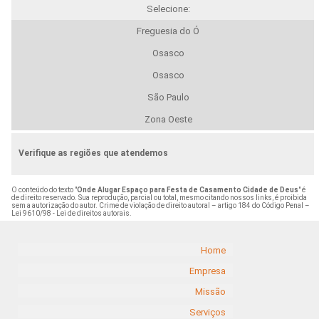
Selecione:
Freguesia do Ó
Osasco
Osasco
São Paulo
Zona Oeste
Verifique as regiões que atendemos
O conteúdo do texto "
Onde Alugar Espaço para Festa de Casamento Cidade de Deus
" é
de direito reservado. Sua reprodução, parcial ou total, mesmo citando nossos links, é proibida
sem a autorização do autor. Crime de violação de direito autoral – artigo 184 do Código Penal –
Lei 9610/98 - Lei de direitos autorais
.
Home
Empresa
Missão
Serviços