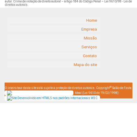
autor. Crime de violação de direito autoral – artigo 184 do Código Penal –
Lei 9610/98 - Lei de
direitos autorais
.
Home
Empresa
Missão
Serviços
Contato
Mapa do site
©
O inteiro teor deste site está sujeito à proteção de direitos autorais. Copyright
Salão de Festa
Ideal (Lei 9610 de 19/02/1998)