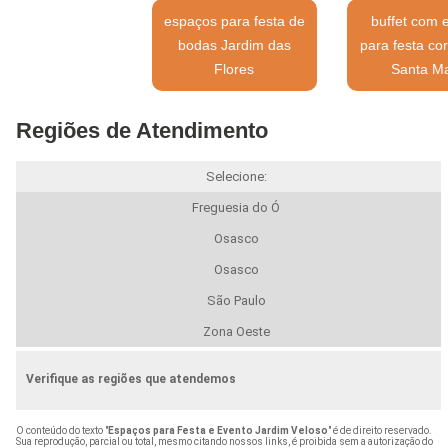
espaços para festa de
buffet com 
bodas Jardim das
para festa cor
Flores
Santa Ma
Regiões de Atendimento
Selecione:
Freguesia do Ó
Osasco
Osasco
São Paulo
Zona Oeste
Verifique as regiões que atendemos
O conteúdo do texto "
Espaços para Festa e Evento Jardim Veloso
" é de direito reservado.
Sua reprodução, parcial ou total, mesmo citando nossos links, é proibida sem a autorização do