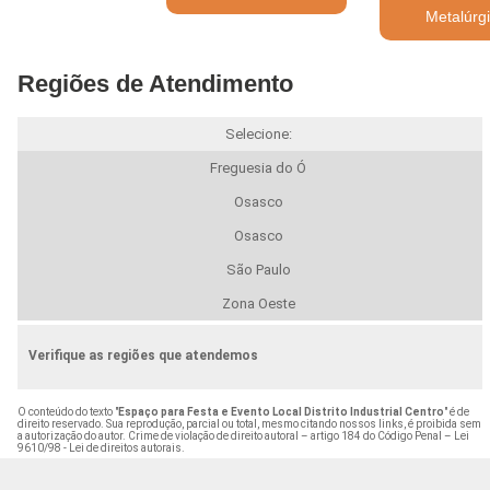
Metalúrg
Regiões de Atendimento
Selecione:
Freguesia do Ó
Osasco
Osasco
São Paulo
Zona Oeste
Verifique as regiões que atendemos
O conteúdo do texto "
Espaço para Festa e Evento Local Distrito Industrial Centro
" é de
direito reservado. Sua reprodução, parcial ou total, mesmo citando nossos links, é proibida sem
a autorização do autor. Crime de violação de direito autoral – artigo 184 do Código Penal –
Lei
9610/98 - Lei de direitos autorais
.