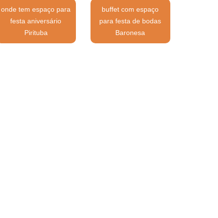
onde tem espaço para
buffet com espaço
festa aniversário
para festa de bodas
Pirituba
Baronesa