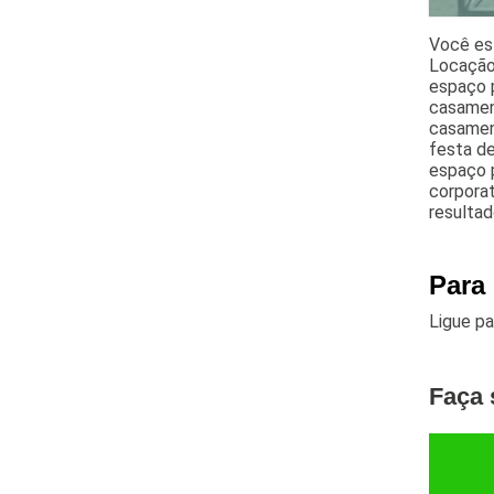
Você es
Locação 
espaço p
casamen
casament
festa de
espaço p
corporat
resultad
Para
Ligue p
Faça 