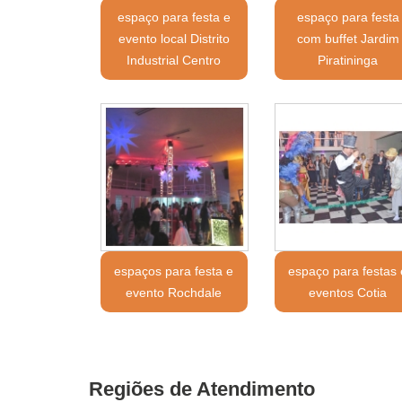
espaço para festa e
espaço para festa
evento local Distrito
com buffet Jardim
Industrial Centro
Piratininga
espaços para festa e
espaço para festas 
evento Rochdale
eventos Cotia
Regiões de Atendimento