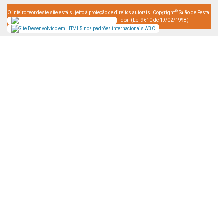
©
O inteiro teor deste site está sujeito à proteção de direitos autorais. Copyright
Salão de Festa
Ideal (Lei 9610 de 19/02/1998)