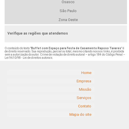
Osasco
São Paulo
Zona Oeste
Verifique as regiões que atendemos
O conteúdo do texto "
Buffet com Espaço para Festa de Casamento Raposo Tavares
" é
de direito reservado. Sua reprodução, parcial ou total, mesmo citando nossos links, é proibida
sem a autorização do autor. Crime de violação de direito autoral – artigo 184 do Código Penal –
Lei 9610/98 - Lei de direitos autorais
.
Home
Empresa
Missão
Serviços
Contato
Mapa do site