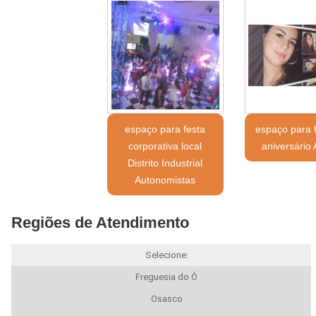
espaço para festa
espaço para 
corporativa local
aniversário
Distrito Industrial
Autonomistas
Regiões de Atendimento
Selecione:
Freguesia do Ó
Osasco