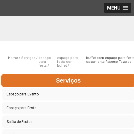
MENU
Home
Serviços
espaço
espaço para
buffet com espaço para fest
para
festa com
casamento Raposo Tavares
festa
buffet
Serviços
Espaço para Evento
Espaço para Festa
Salão de Festas