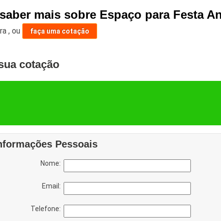
 saber mais sobre Espaço para Festa An
ara
,
ou
faça uma cotação
sua cotação
nformações Pessoais
Nome:
Email:
Telefone: