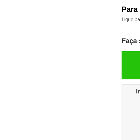
Para
Ligue p
Faça 
I