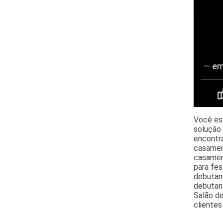
Você est
solução
encontra
casament
casamen
para fes
debutant
debutant
Salão de
clientes