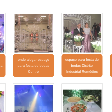
onde alugar espaço
espaço para festa de
na
para festa de bodas
bodas Distrito
Centro
Industrial Remédios