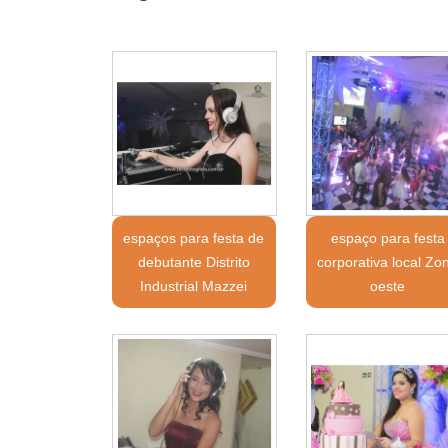
espaços para festa de
espaço para festa
debutante Distrito
corporativa local Zo
Industrial Mazzei
oeste