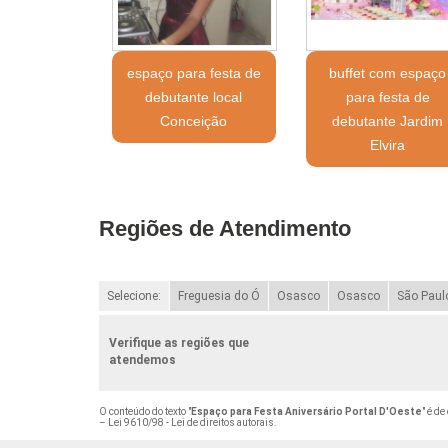
espaço para festa de
buffet com espaço
debutante local
para festa de
Conceição
debutante Jardim
Elvira
Regiões de Atendimento
Selecione:
Freguesia do Ó
Osasco
Osasco
São Paul
Verifique as regiões que
atendemos
O conteúdo do texto "
Espaço para Festa Aniversário Portal D'Oeste
" é de
–
Lei 9610/98 - Lei de direitos autorais
.