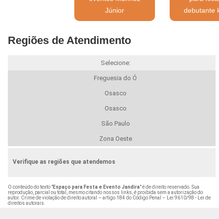
Júnior
debutante 
Regiões de Atendimento
Selecione:
Freguesia do Ó
Osasco
Osasco
São Paulo
Zona Oeste
Verifique as regiões que atendemos
O conteúdo do texto "
Espaço para Festa e Evento Jandira
" é de direito reservado. Sua
reprodução, parcial ou total, mesmo citando nossos links, é proibida sem a autorização do
autor. Crime de violação de direito autoral – artigo 184 do Código Penal –
Lei 9610/98 - Lei de
direitos autorais
.