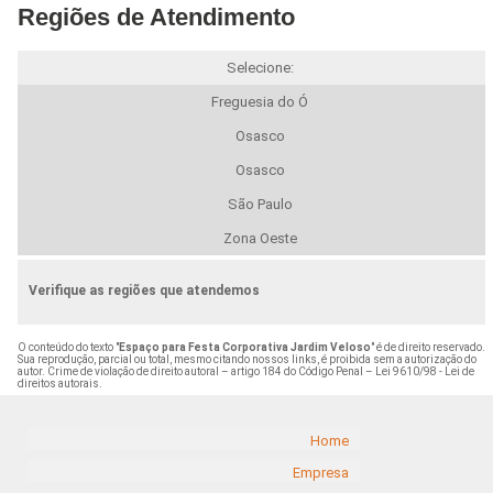
Regiões de Atendimento
Selecione:
Freguesia do Ó
Osasco
Osasco
São Paulo
Zona Oeste
Verifique as regiões que atendemos
O conteúdo do texto "
Espaço para Festa Corporativa Jardim Veloso
" é de direito reservado.
Sua reprodução, parcial ou total, mesmo citando nossos links, é proibida sem a autorização do
autor. Crime de violação de direito autoral – artigo 184 do Código Penal –
Lei 9610/98 - Lei de
direitos autorais
.
Home
Empresa