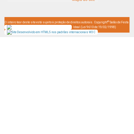
©
O inteiro teor deste site está sujeito à proteção de direitos autorais. Copyright
Salão de Festa
Ideal (Lei 9610 de 19/02/1998)