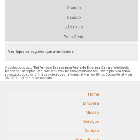
Osasco
Osasco
São Paulo
Zona Oeste
Verifique as regiões que atendemos
O conteúdo do texto "
Buffet com Espaço para Festa de Empresa Centro
" é de direito
reservado. Sua reprodução, parcial ou total, mesmo citando nossos links, é proibida sem a
autorização do autor. Crime de violação de direito autoral – artigo 184 do Código Penal –
Lei
9610/98 - Lei de direitos autorais
.
Home
Empresa
Missão
Serviços
Contato
Mapa do site