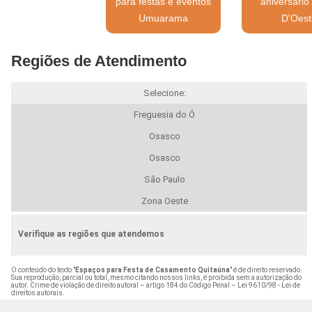
para festas e eventos
aniversário 
Umuarama
D'Oest
Regiões de Atendimento
Selecione:
Freguesia do Ó
Osasco
Osasco
São Paulo
Zona Oeste
Verifique as regiões que atendemos
O conteúdo do texto "
Espaços para Festa de Casamento Quitaúna
" é de direito reservado.
Sua reprodução, parcial ou total, mesmo citando nossos links, é proibida sem a autorização do
autor. Crime de violação de direito autoral – artigo 184 do Código Penal –
Lei 9610/98 - Lei de
direitos autorais
.