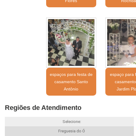
Flores
Rochda
espaços para festa de
espaço para 
casamento Santo
casamento 
Antônio
Jardim Pl
Regiões de Atendimento
Selecione:
Freguesia do Ó