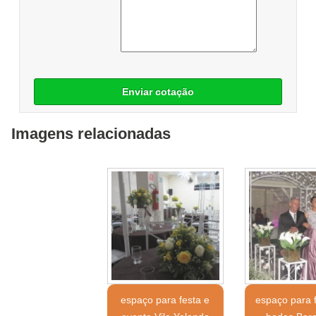
Enviar cotação
Imagens relacionadas
espaço para festa e
espaço para 