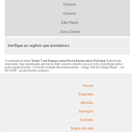
Osasco
Osasco
São Paulo
Zona Oeste
Verifique as regiões que atendemos
O conteúdo do texto "
Onde Tem Espaço para Festa Aniversário Pirituba
" é de direito
reservado. Sua reprodução, parcial ou total, mesmo citando nossos links, é proibida sem a
autorização do autor. Crime de violação de direito autoral – artigo 184 do Código Penal –
Lei
9610/98 - Lei de direitos autorais
.
Home
Empresa
Missão
Serviços
Contato
Mapa do site