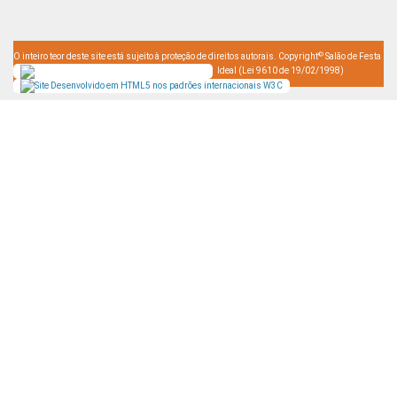
©
O inteiro teor deste site está sujeito à proteção de direitos autorais. Copyright
Salão de Festa
Ideal (Lei 9610 de 19/02/1998)