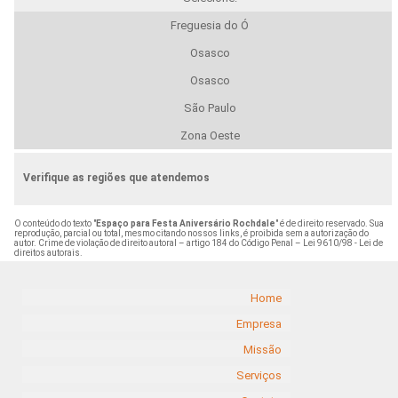
Freguesia do Ó
Osasco
Osasco
São Paulo
Zona Oeste
Verifique as regiões que atendemos
O conteúdo do texto "
Espaço para Festa Aniversário Rochdale
" é de direito reservado. Sua
reprodução, parcial ou total, mesmo citando nossos links, é proibida sem a autorização do
autor. Crime de violação de direito autoral – artigo 184 do Código Penal –
Lei 9610/98 - Lei de
direitos autorais
.
Home
Empresa
Missão
Serviços