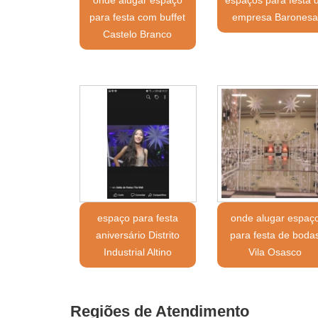
para festa com buffet
empresa Barones
Castelo Branco
espaço para festa
onde alugar espaç
aniversário Distrito
para festa de boda
Industrial Altino
Vila Osasco
Regiões de Atendimento