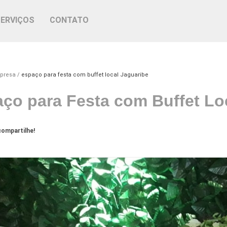
SERVIÇOS
CONTATO
mpresa
espaço para festa com buffet local Jaguaribe
ço para Festa com Buffet Lo
ompartilhe!