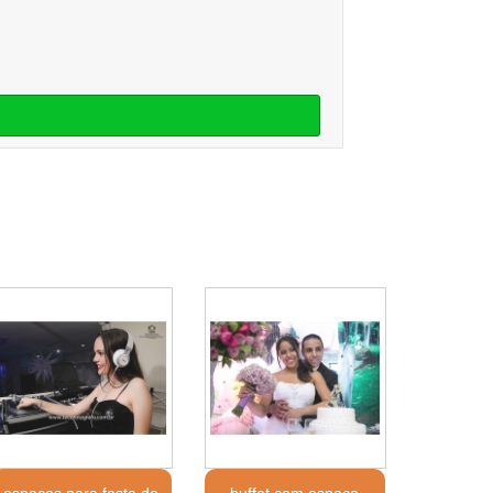
espaços para festa de
buffet com espaço