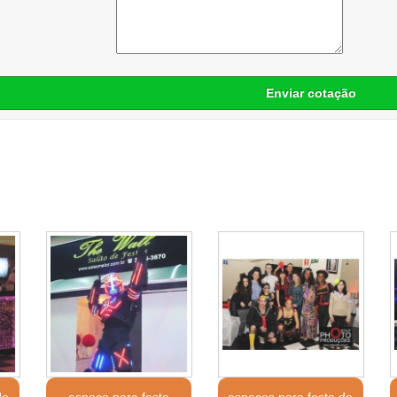
Enviar cotação
de
espaço para festa
espaços para festa de