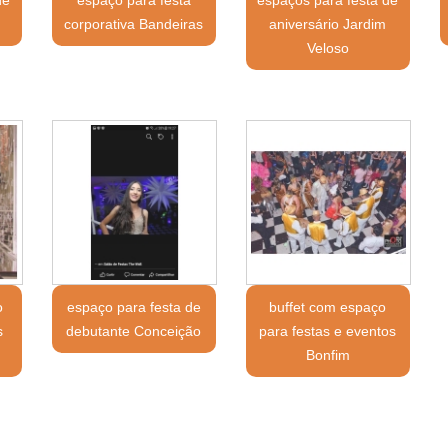
a
corporativa Bandeiras
aniversário Jardim
Veloso
o
espaço para festa de
buffet com espaço
s
debutante Conceição
para festas e eventos
Bonfim