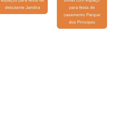
debutante Jandira
para festa de
casamento Parque
dos Príncipes