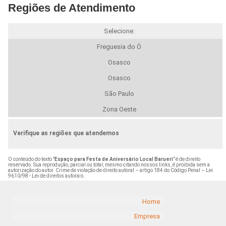
Regiões de Atendimento
Selecione:
Freguesia do Ó
Osasco
Osasco
São Paulo
Zona Oeste
Verifique as regiões que atendemos
O conteúdo do texto "
Espaço para Festa de Aniversário Local Barueri
" é de direito
reservado. Sua reprodução, parcial ou total, mesmo citando nossos links, é proibida sem a
autorização do autor. Crime de violação de direito autoral – artigo 184 do Código Penal –
Lei
9610/98 - Lei de direitos autorais
.
Home
Empresa