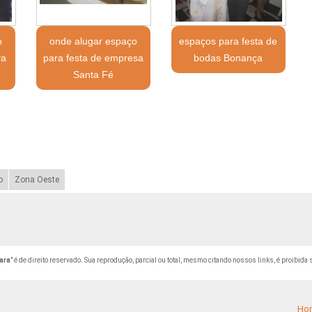
o
onde alugar espaço
espaços para festa de
va
para festa de empresa
bodas Bonança
Santa Fé
o
Zona Oeste
ara
" é de direito reservado. Sua reprodução, parcial ou total, mesmo citando nossos links, é proibida 
Ho