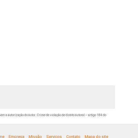
sem a autorização do autor. Crime de violação de direito autoral – artigo 184 do
me
Empresa
Missão
Serviços
Contato
Mapa do site