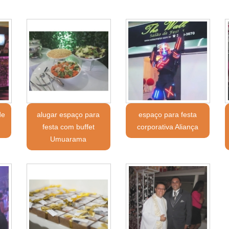
de
alugar espaço para
espaço para festa
festa com buffet
corporativa Aliança
Umuarama