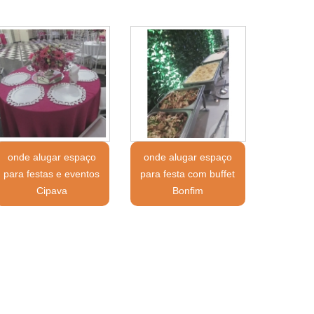
onde alugar espaço
onde alugar espaço
para festas e eventos
para festa com buffet
Cipava
Bonfim