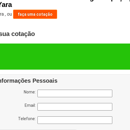
Yara
ara
,
ou
faça uma cotação
sua cotação
nformações Pessoais
Nome:
Email:
Telefone: