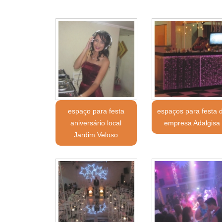
espaço para festa
espaços para festa 
aniversário local
empresa Adalgisa
Jardim Veloso