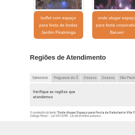
buffet com espaço
onde alugar espaç
para festa de bodas
para festa corporati
Jardim Piratininga
Barueri
Regiões de Atendimento
Selecione:
Freguesia do Ó
Osasco
Osasco
São Paul
Verifique as regiões que
atendemos
O conteúdo do texto "
Onde Alugar Espaço para Festa de Debutante Vila Y
Código Penal –
Lei 9610/98 - Lei de direitos autorais
.