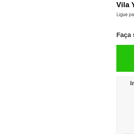
Vila 
Ligue p
Faça 
I