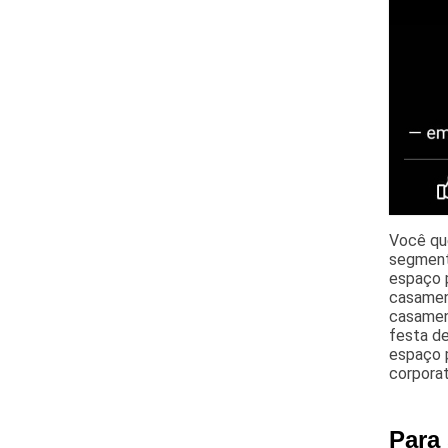
Você que
segmento
espaço p
casamen
casament
festa de
espaço p
corporat
Para