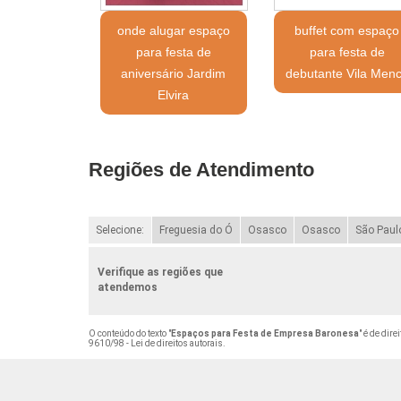
onde alugar espaço
buffet com espaço
para festa de
para festa de
aniversário Jardim
debutante Vila Men
Elvira
Regiões de Atendimento
Selecione:
Freguesia do Ó
Osasco
Osasco
São Paul
Verifique as regiões que
atendemos
O conteúdo do texto "
Espaços para Festa de Empresa Baronesa
" é de dir
9610/98 - Lei de direitos autorais
.