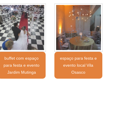
buffet com espaço
espaço para festa e
para festa e evento
evento local Vila
Jardim Mutinga
Osasco