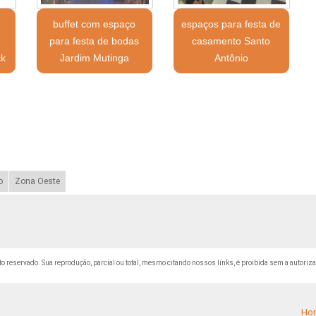
buffet com espaço
espaços para festa de
para festa de bodas
casamento Santo
ck
Jardim Mutinga
Antônio
o
Zona Oeste
eito reservado. Sua reprodução, parcial ou total, mesmo citando nossos links, é proibida sem a autoriza
Ho