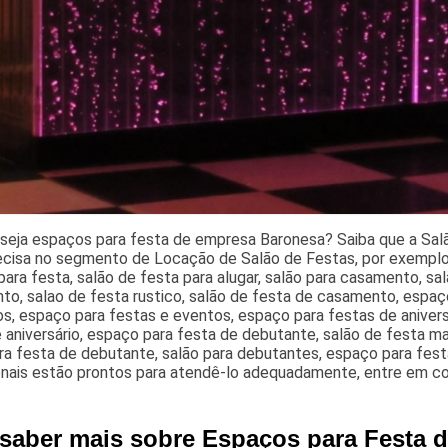
seja espaços para festa de empresa Baronesa? Saiba que a Salã
ecisa no segmento de Locação de Salão de Festas, por exemplo,
ara festa, salão de festa para alugar, salão para casamento, sa
to, salao de festa rustico, salão de festa de casamento, espaç
s, espaço para festas e eventos, espaço para festas de anivers
 aniversário, espaço para festa de debutante, salão de festa m
ra festa de debutante, salão para debutantes, espaço para fest
ionais estão prontos para atendê-lo adequadamente, entre em c
 saber mais sobre Espaços para Festa