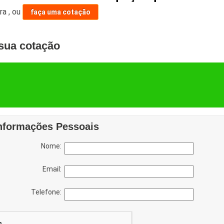
ara
,
ou
faça uma cotação
sua cotação
nformações Pessoais
Nome:
Email:
Telefone: