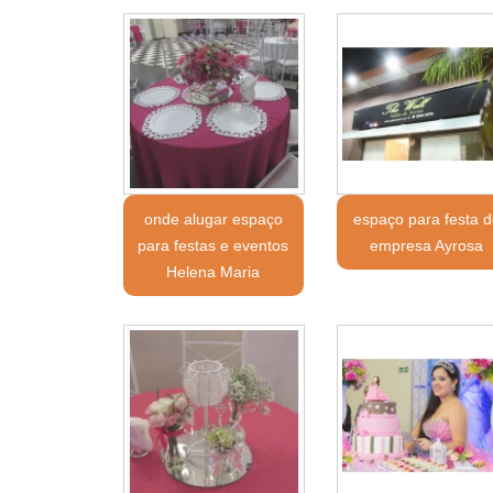
onde alugar espaço
espaço para festa d
para festas e eventos
empresa Ayrosa
Helena Maria