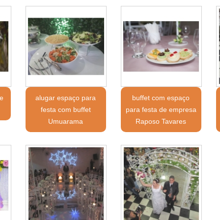
e
alugar espaço para
buffet com espaço
festa com buffet
para festa de empresa
Umuarama
Raposo Tavares