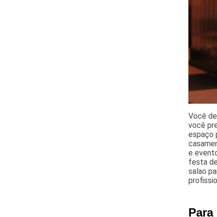
Você de
você pr
espaço p
casamen
e evento
festa de
salao pa
profiss
Para