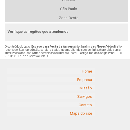
São Paulo
Zona Oeste
Verifique as regiões que atendemos
O conteúdo do texto "
Espaço para Festa de Aniversário Jardim das Flores
" é de direito
reservado. Sua reprodução, parcial ou total, mesmo citando nossos links, é proibida sem a
autorização do autor. Crime de violação de direito autoral – artigo 184 do Código Penal –
Lei
9610/98 - Lei de direitos autorais
.
Home
Empresa
Missão
Serviços
Contato
Mapa do site