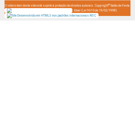
©
O inteiro teor deste site está sujeito à proteção de direitos autorais. Copyright
Salão de Festa
Ideal (Lei 9610 de 19/02/1998)