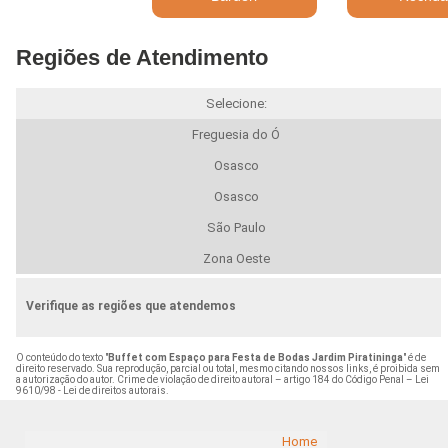
Regiões de Atendimento
Selecione:
Freguesia do Ó
Osasco
Osasco
São Paulo
Zona Oeste
Verifique as regiões que atendemos
O conteúdo do texto "
Buffet com Espaço para Festa de Bodas Jardim Piratininga
" é de
direito reservado. Sua reprodução, parcial ou total, mesmo citando nossos links, é proibida sem
a autorização do autor. Crime de violação de direito autoral – artigo 184 do Código Penal –
Lei
9610/98 - Lei de direitos autorais
.
Home