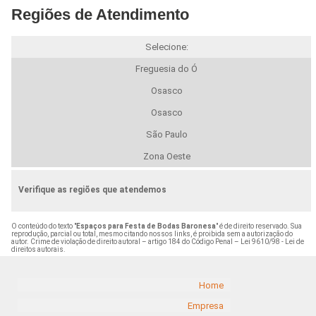
Regiões de Atendimento
Selecione:
Freguesia do Ó
Osasco
Osasco
São Paulo
Zona Oeste
Verifique as regiões que atendemos
O conteúdo do texto "
Espaços para Festa de Bodas Baronesa
" é de direito reservado. Sua
reprodução, parcial ou total, mesmo citando nossos links, é proibida sem a autorização do
autor. Crime de violação de direito autoral – artigo 184 do Código Penal –
Lei 9610/98 - Lei de
direitos autorais
.
Home
Empresa