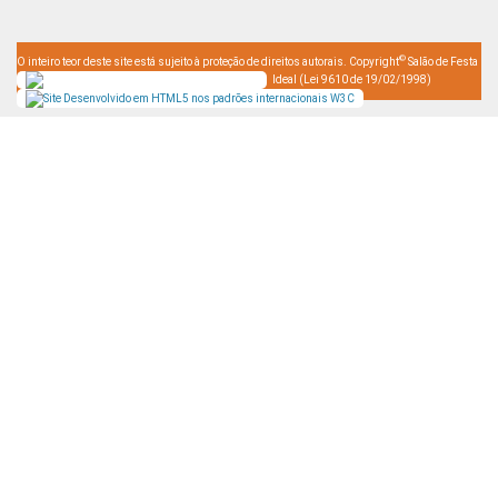
©
O inteiro teor deste site está sujeito à proteção de direitos autorais. Copyright
Salão de Festa
Ideal (Lei 9610 de 19/02/1998)