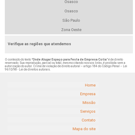
Osasco
Osasco
São Paulo
Zona Oeste
Verifique as regiões que atendemos
O conteúdo do texto "
Onde Alugar Espaço para Festa de Empresa Cotia
" é de direito
reservado. Sua reprodução, parcial ou total, mesmo citando nossos links, é proibida sem a
autorização do autor. Crime de violação de direito autoral – artigo 184 do Código Penal –
Lei
9610/98 - Lei de direitos autorais
.
Home
Empresa
Missão
Serviços
Contato
Mapa do site