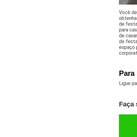
Você de
obtenha 
de festa
para cas
de casam
de festa
espaço p
corporat
Para
Ligue p
Faça 