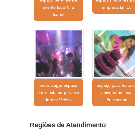
evento local Vila
empresa km 18
Isabel
onde alugar espaço
espaço para festa d
para festa corporativa
aniversário local
Jardim Veloso
Bussocaba
Regiões de Atendimento