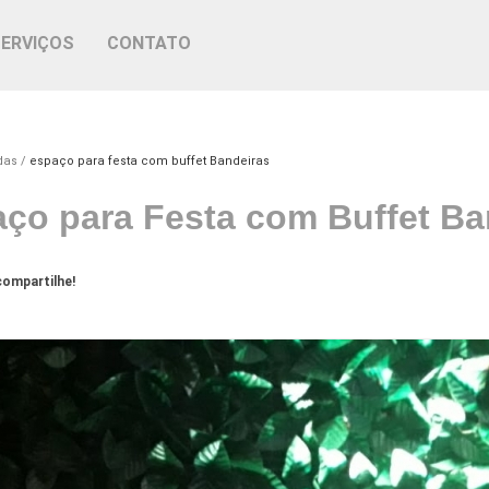
SERVIÇOS
CONTATO
das
espaço para festa com buffet Bandeiras
ço para Festa com Buffet Ba
ompartilhe!