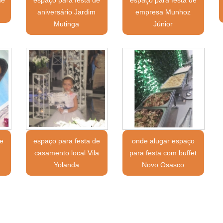
aniversário Jardim
empresa Munhoz
Mutinga
Júnior
e
espaço para festa de
onde alugar espaço
casamento local Vila
para festa com buffet
Yolanda
Novo Osasco