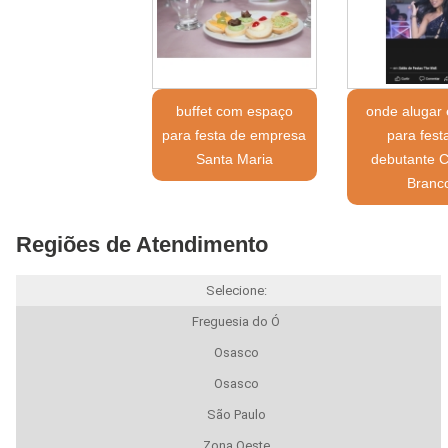
buffet com espaço
onde alugar
para festa de empresa
para fest
Santa Maria
debutante C
Branc
Regiões de Atendimento
Selecione:
Freguesia do Ó
Osasco
Osasco
São Paulo
Zona Oeste