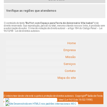
Verifique as regiões que atendemos
O conteúdo do texto "
Buffet com Espaço para Festa de Aniversário Vila Isabel
" é de
direito reservado. Sua reprodução, parcial ou total, mesmo citando nossos links, é proibida sem
a autorização do autor. Crime de violação de direito autoral – artigo 184 do Código Penal –
Lei
9610/98 - Lei de direitos autorais
.
Home
Empresa
Missão
Serviços
Contato
Mapa do site
©
O inteiro teor deste site está sujeito à proteção de direitos autorais. Copyright
Salão de Festa
Ideal (Lei 9610 de 19/02/1998)