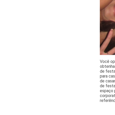
Você opt
obtenha 
de festa
para cas
de casam
de festa
espaço p
corporat
referên