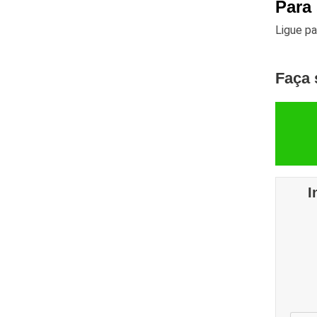
Para 
Ligue p
Faça 
I