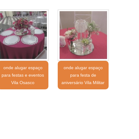
onde alugar espaço
onde alugar espaço
para festas e eventos
para festa de
Vila Osasco
aniversário Vila Militar