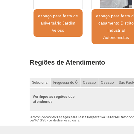
espaço para festa de
espaço para festa d
aniversário Jardim
casamento Distrito
Veloso
Industrial
Autonomistas
Regiões de Atendimento
Selecione:
Freguesia do Ó
Osasco
Osasco
São Paul
Verifique as regiões que
atendemos
O conteúdo do texto "
Espaços para Festa Corporativa Setor Militar
" é de
Lei 9610/98 - Lei de direitos autorais
.