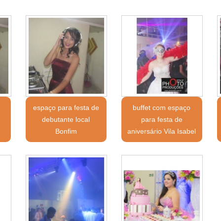
espaço para festa de
buffet com espaço
debutante local
para festa de
Bonfim
aniversário Vila Isabel