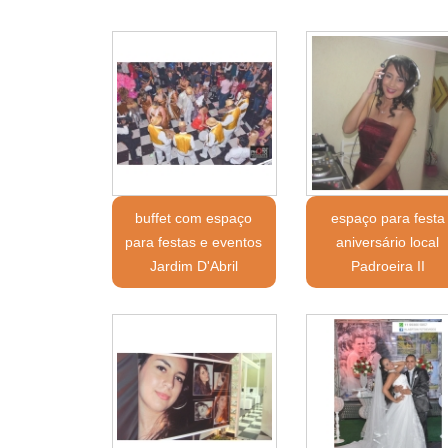
buffet com espaço
espaço para festa
para festas e eventos
aniversário local
Jardim D'Abril
Padroeira II