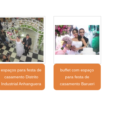
espaços para festa de
buffet com espaço
casamento Distrito
para festa de
Industrial Anhanguera
casamento Barueri