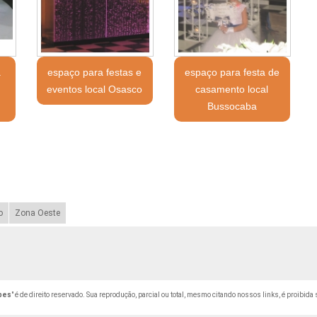
a
espaço para festas e
espaço para festa de
eventos local Osasco
casamento local
Bussocaba
o
Zona Oeste
pes
" é de direito reservado. Sua reprodução, parcial ou total, mesmo citando nossos links, é proibida 