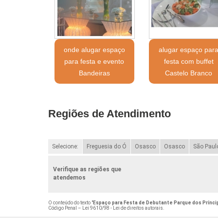
onde alugar espaço
alugar espaço par
para festa e evento
festa com buffet
Bandeiras
Castelo Branco
Regiões de Atendimento
Selecione:
Freguesia do Ó
Osasco
Osasco
São Paul
Verifique as regiões que
atendemos
O conteúdo do texto "
Espaço para Festa de Debutante Parque dos Prínci
Código Penal –
Lei 9610/98 - Lei de direitos autorais
.