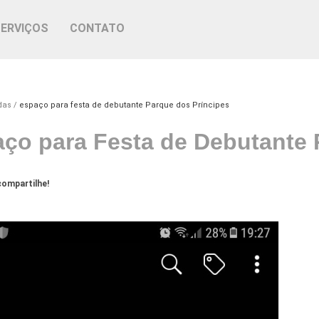
SERVIÇOS
CONTATO
das
espaço para festa de debutante Parque dos Príncipes
ço para Festa de Debutante 
ompartilhe!