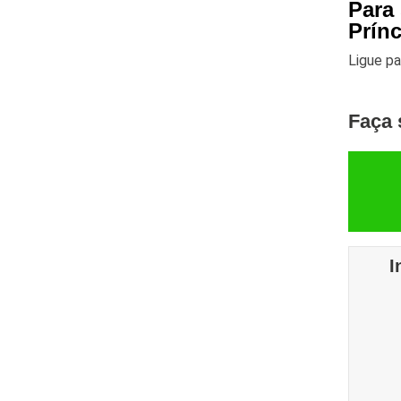
Para
Prín
Ligue p
Faça 
I