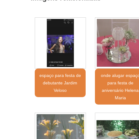
espaço para festa de
onde alugar espaç
debutante Jardim
para festa de
Veloso
aniversário Helena
Maria