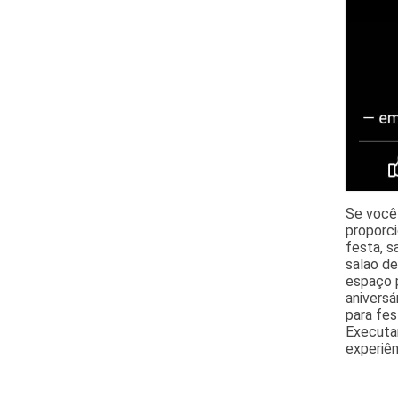
Se você
proporci
festa, s
salao de
espaço p
aniversá
para fes
Executa
experiên