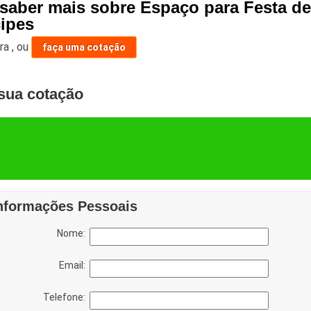
 saber mais sobre Espaço para Festa d
cipes
ara
,
ou
faça uma cotação
sua cotação
nformações Pessoais
Nome:
Email:
Telefone: