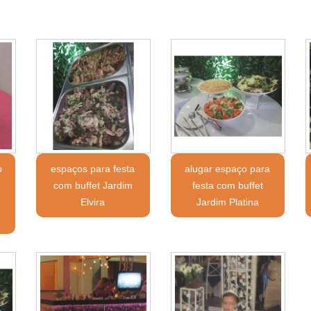
o
espaços para festa
alugar espaço para
com buffet Jardim
festa com buffet
Elvira
Jardim Platina