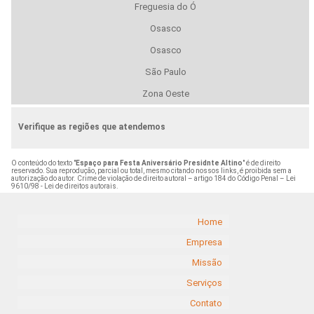
Freguesia do Ó
Osasco
Osasco
São Paulo
Zona Oeste
Verifique as regiões que atendemos
O conteúdo do texto "
Espaço para Festa Aniversário Presidnte Altino
" é de direito
reservado. Sua reprodução, parcial ou total, mesmo citando nossos links, é proibida sem a
autorização do autor. Crime de violação de direito autoral – artigo 184 do Código Penal –
Lei
9610/98 - Lei de direitos autorais
.
Home
Empresa
Missão
Serviços
Contato