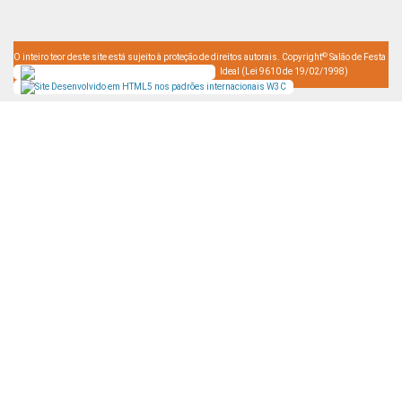
©
O inteiro teor deste site está sujeito à proteção de direitos autorais. Copyright
Salão de Festa
Ideal (Lei 9610 de 19/02/1998)