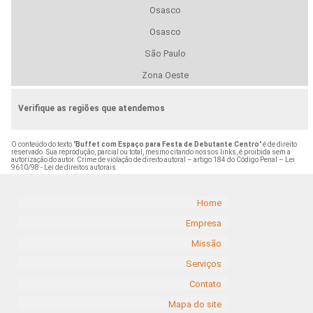
Osasco
Osasco
São Paulo
Zona Oeste
Verifique as regiões que atendemos
O conteúdo do texto "
Buffet com Espaço para Festa de Debutante Centro
" é de direito
reservado. Sua reprodução, parcial ou total, mesmo citando nossos links, é proibida sem a
autorização do autor. Crime de violação de direito autoral – artigo 184 do Código Penal –
Lei
9610/98 - Lei de direitos autorais
.
Home
Empresa
Missão
Serviços
Contato
Mapa do site