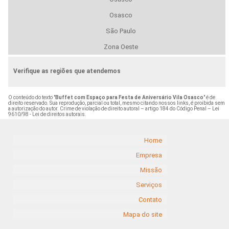
Osasco
São Paulo
Zona Oeste
Verifique as regiões que atendemos
O conteúdo do texto "
Buffet com Espaço para Festa de Aniversário Vila Osasco
" é de
direito reservado. Sua reprodução, parcial ou total, mesmo citando nossos links, é proibida sem
a autorização do autor. Crime de violação de direito autoral – artigo 184 do Código Penal –
Lei
9610/98 - Lei de direitos autorais
.
Home
Empresa
Missão
Serviços
Contato
Mapa do site