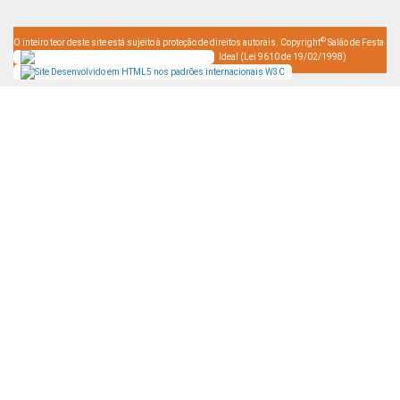
©
O inteiro teor deste site está sujeito à proteção de direitos autorais. Copyright
Salão de Festa
Ideal (Lei 9610 de 19/02/1998)